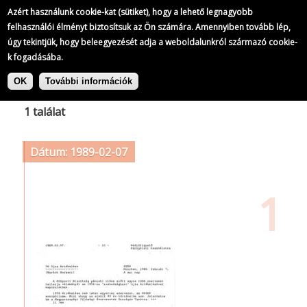
Azért használunk cookie-kat (sütiket), hogy a lehető legnagyobb
felhasználói élményt biztosítsuk az Ön számára. Amennyiben tovább lép,
úgy tekintjük, hogy beleegyezését adja a weboldalunkról származó cookie-
k fogadásába.
Ugrás
Címke: sztrájktörvény
a
OK
További információk
tartalomra
1 találat
Dátum: 1989-02-07
1