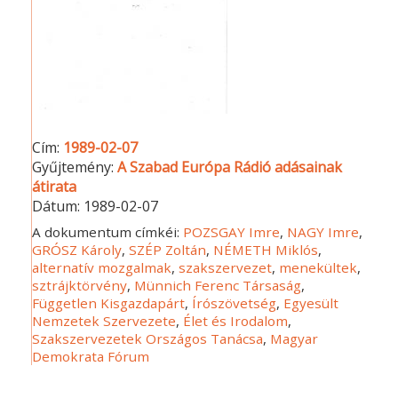
Cím:
1989-02-07
Gyűjtemény:
A Szabad Európa Rádió adásainak
átirata
Dátum:
1989-02-07
A dokumentum címkéi:
POZSGAY Imre
,
NAGY Imre
,
GRÓSZ Károly
,
SZÉP Zoltán
,
NÉMETH Miklós
,
alternatív mozgalmak
,
szakszervezet
,
menekültek
,
sztrájktörvény
,
Münnich Ferenc Társaság
,
Független Kisgazdapárt
,
Írószövetség
,
Egyesült
Nemzetek Szervezete
,
Élet és Irodalom
,
Szakszervezetek Országos Tanácsa
,
Magyar
Demokrata Fórum