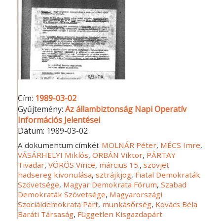
Cím:
1989-03-02
Gyűjtemény:
Az állambiztonság Napi Operatív
Információs Jelentései
Dátum:
1989-03-02
A dokumentum címkéi:
MOLNÁR Péter
,
MÉCS Imre
,
VÁSÁRHELYI Miklós
,
ORBÁN Viktor
,
PÁRTAY
Tivadar
,
VÖRÖS Vince
,
március 15.
,
szovjet
hadsereg kivonulása
,
sztrájkjog
,
Fiatal Demokraták
Szövetsége
,
Magyar Demokrata Fórum
,
Szabad
Demokraták Szövetsége
,
Magyarországi
Szociáldemokrata Párt
,
munkásőrség
,
Kovács Béla
Baráti Társaság
,
Független Kisgazdapárt