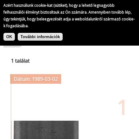
Azért használunk cookie-kat (sütiket), hogy a lehető legnagyobb
felhasználói élményt biztosítsuk az Ön számára. Amennyiben tovább lép,
úgy tekintjük, hogy beleegyezését adja a weboldalunkról származó cookie-
k fogadásába.
Ugrás
Címke: Kovács Béla Baráti Társaság
a
OK
További információk
tartalomra
1 találat
Dátum: 1989-03-02
1