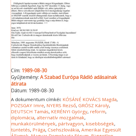
Cím:
1989-08-30
Gyűjtemény:
A Szabad Európa Rádió adásainak
átirata
Dátum:
1989-08-30
A dokumentum címkéi:
KÓSÁNÉ KOVÁCS Magda
,
POZSGAY Imre
,
NYERS Rezső
,
GRÓSZ Károly
,
DEUTSCH Tamás
,
KERÉNYI György
,
reform
,
diplomácia
,
alternatív mozgalmak
,
munkakörülmények
,
pártvagyon
,
kisebbségek
,
tüntetés
,
Prága
,
Csehszlovákia
,
Amerikai Egyesült
Államok
,
Magyar Demokrata Fórum
,
Független