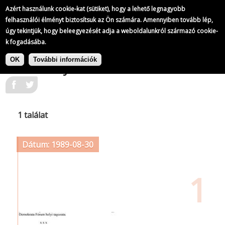
Azért használunk cookie-kat (sütiket), hogy a lehető legnagyobb
felhasználói élményt biztosítsuk az Ön számára. Amennyiben tovább lép,
úgy tekintjük, hogy beleegyezését adja a weboldalunkról származó cookie-
k fogadásába.
Ugrás
Címke: Csehszlovákiai Demokratikus
a
OK
További információk
Kezdeményezés
tartalomra
1 találat
Dátum: 1989-08-30
1