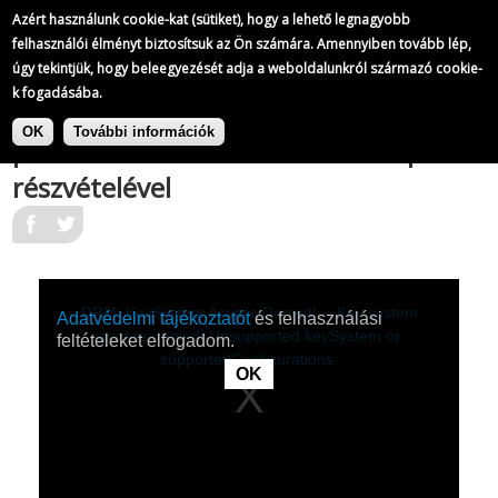
A Magyar Televízió híradói
Azért használunk cookie-kat (sütiket), hogy a lehető legnagyobb
758/
823
felhasználói élményt biztosítsuk az Ön számára. Amennyiben tovább lép,
úgy tekintjük, hogy beleegyezését adja a weboldalunkról származó cookie-
k fogadásába.
|
Ugrás
A Magyar Televízió híradói
Politikai
a
OK
További információk
párbeszédsorozat kezdődött 16 párt
tartalomra
részvételével