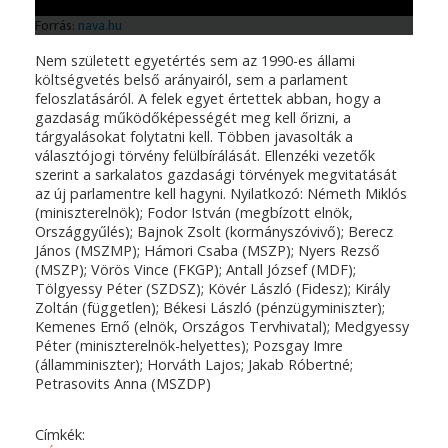
Nem született egyetértés sem az 1990-es állami
költségvetés belső arányairól, sem a parlament
feloszlatásáról. A felek egyet értettek abban, hogy a
gazdaság működőképességét meg kell őrizni, a
tárgyalásokat folytatni kell. Többen javasolták a
választójogi törvény felülbírálását. Ellenzéki vezetők
szerint a sarkalatos gazdasági törvények megvitatását
az új parlamentre kell hagyni. Nyilatkozó: Németh Miklós
(miniszterelnök); Fodor István (megbízott elnök,
Országgyűlés); Bajnok Zsolt (kormányszóvivő); Berecz
János (MSZMP); Hámori Csaba (MSZP); Nyers Rezső
(MSZP); Vörös Vince (FKGP); Antall József (MDF);
Tölgyessy Péter (SZDSZ); Kövér László (Fidesz); Király
Zoltán (független); Békesi László (pénzügyminiszter);
Kemenes Ernő (elnök, Országos Tervhivatal); Medgyessy
Péter (miniszterelnök-helyettes); Pozsgay Imre
(államminiszter); Horváth Lajos; Jakab Róbertné;
Petrasovits Anna (MSZDP)
Címkék: