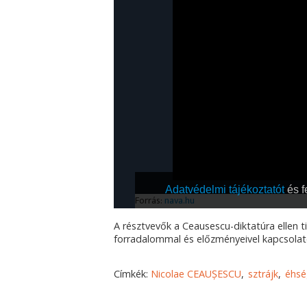
A résztvevők a Ceausescu-diktatúra ellen t
forradalommal és előzményeivel kapcsolato
Címkék:
Nicolae CEAUȘESCU
sztrájk
éhsé