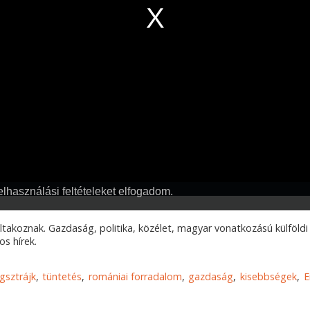
iltakoznak. Gazdaság, politika, közélet, magyar vonatkozású külföld
s hírek.
gsztrájk
tüntetés
romániai forradalom
gazdaság
kisebbségek
E