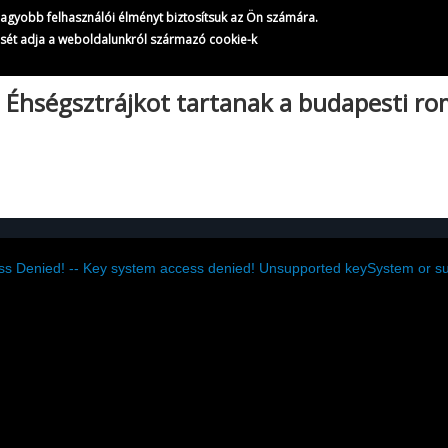
A Magyar Televízió híradói
gnagyobb felhasználói élményt biztosítsuk az Ön számára.
706/
823
ését adja a weboldalunkról származó cookie-k
|
Éhségsztrájkot tartanak a budapesti ro