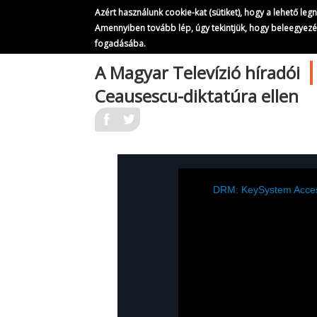
Azért használunk cookie-kat (sütiket), hogy a lehető le
Amennyiben tovább lép, úgy tekintjük, hogy beleegyez
fogadásába.
Ugrás
A Magyar Televízió híradói
a
Ceausescu-diktatúra ellen
tartalomra