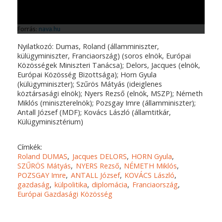
Nyilatkozó: Dumas, Roland (államminiszter,
külügyminiszter, Franciaország) (soros elnök, Európai
Közösségek Miniszteri Tanácsa); Delors, Jacques (elnök,
Európai Közösség Bizottsága); Horn Gyula
(külügyminiszter); Szűrös Mátyás (ideiglenes
köztársasági elnök); Nyers Rezső (elnök, MSZP); Németh
Miklós (miniszterelnök); Pozsgay Imre (államminiszter);
Antall József (MDF); Kovács László (államtitkár,
Külügyminisztérium)
Címkék:
Roland DUMAS
Jacques DELORS
HORN Gyula
SZŰRÖS Mátyás
NYERS Rezső
NÉMETH Miklós
POZSGAY Imre
ANTALL József
KOVÁCS László
gazdaság
külpolitika
diplomácia
Franciaország
Európai Gazdasági Közösség