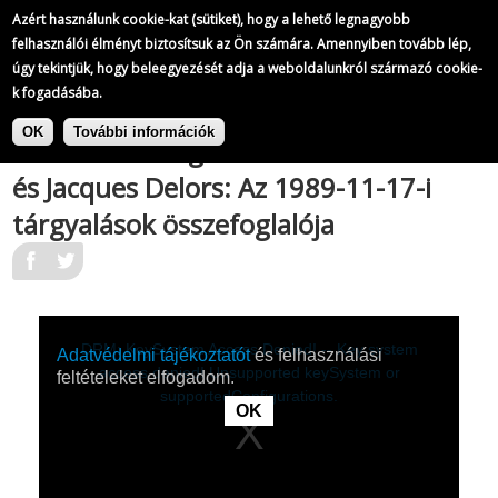
A Magyar Televízió híradói
Azért használunk cookie-kat (sütiket), hogy a lehető legnagyobb
697/
823
felhasználói élményt biztosítsuk az Ön számára. Amennyiben tovább lép,
úgy tekintjük, hogy beleegyezését adja a weboldalunkról származó cookie-
k fogadásába.
|
Ugrás
A Magyar Televízió híradói
a
OK
További információk
Hazánkba látogatott Roland Dumas
tartalomra
és Jacques Delors: Az 1989-11-17-i
tárgyalások összefoglalója