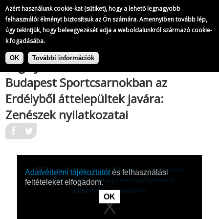
A Magyar Televízió híradói
Azért használunk cookie-kat (sütiket), hogy a lehető legnagyobb
551/
823
felhasználói élményt biztosítsuk az Ön számára. Amennyiben tovább lép,
úgy tekintjük, hogy beleegyezését adja a weboldalunkról származó cookie-
k fogadásába.
|
Ugrás
A Magyar Televízió híradói
a
OK
További információk
Segélykoncertet tartanak a
tartalomra
Budapest Sportcsarnokban az
Erdélyből áttelepültek javára:
Zenészek nyilatkozatai