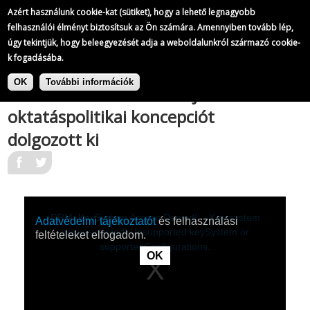
A Magyar Televízió híradói
Azért használunk cookie-kat (sütiket), hogy a lehető legnagyobb
546/
823
felhasználói élményt biztosítsuk az Ön számára. Amennyiben tovább lép,
úgy tekintjük, hogy beleegyezését adja a weboldalunkról származó cookie-
k fogadásába.
|
Ugrás
A Magyar Televízió híradói
Az
a
OK
További információk
Oktatáskutató Intézet új
tartalomra
oktatáspolitikai koncepciót
dolgozott ki