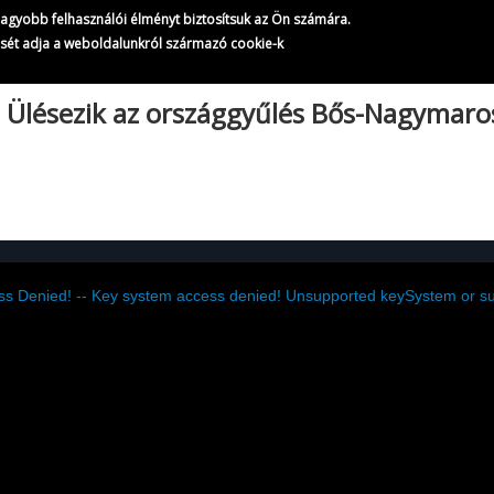
A Magyar Televízió híradói
gnagyobb felhasználói élményt biztosítsuk az Ön számára.
514/
823
ését adja a weboldalunkról származó cookie-k
|
Ülésezik az országgyűlés Bős-Nagymaros