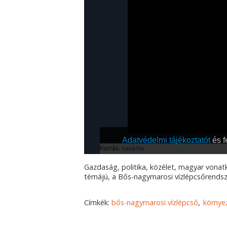
Gazdaság, politika, közélet, magyar vonatk
témájú, a Bős-nagymarosi vízlépcsőrendsze
Címkék:
bős-nagymarosi vízlépcső
környe