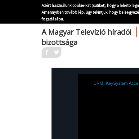
Azért használunk cookie-kat (sütiket), hogy a lehető le
Amennyiben tovább lép, úgy tekintjük, hogy beleegyez
fogadásába.
Ugrás
A Magyar Televízió híradói
a
bizottsága
tartalomra