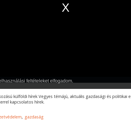
ozású külföldi hírek Vegyes témájú, aktuális gazdasági és politikai
rrel kapcsolatos hírek.
zetvédelem
gazdaság