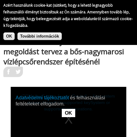
A Magyar Televízió híradói
Azért használunk cookie-kat (sütiket), hogy a lehető legnagyobb
486/
823
felhasználói élményt biztosítsuk az Ön számára. Amennyiben tovább lép,
úgy tekintjük, hogy beleegyezését adja a weboldalunkról származó cookie-
k fogadásába.
|
Ugrás
A Magyar Televízió híradói
A
a
OK
További információk
csehszlovák fél új műszaki
tartalomra
megoldást tervez a bős-nagymarosi
vízlépcsőrendszer építésénél