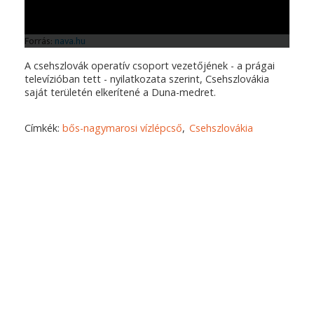
A csehszlovák operatív csoport vezetőjének - a prágai
televízióban tett - nyilatkozata szerint, Csehszlovákia
saját területén elkerítené a Duna-medret.
Címkék:
bős-nagymarosi vízlépcső
Csehszlovákia