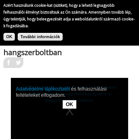
A Magyar Televízió híradói
Azért használunk cookie-kat (sütiket), hogy a lehető legnagyobb
279/
823
felhasználói élményt biztosítsuk az Ön számára. Amennyiben tovább lép,
úgy tekintjük, hogy beleegyezését adja a weboldalunkról származó cookie-
k fogadásába.
|
Ugrás
A Magyar Televízió híradói
a
OK
További információk
Dzsesszzenészek a Tanács körúti
tartalomra
hangszerboltban