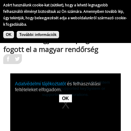
A Magyar Televízió híradói
Azért használunk cookie-kat (sütiket), hogy a lehető legnagyobb
171/
823
felhasználói élményt biztosítsuk az Ön számára. Amennyiben tovább lép,
úgy tekintjük, hogy beleegyezését adja a weboldalunkról származó cookie-
k fogadásába.
|
Ugrás
A Magyar Televízió híradói
a
OK
További információk
Valutázó lengyel állampolgárokat
tartalomra
fogott el a magyar rendőrség