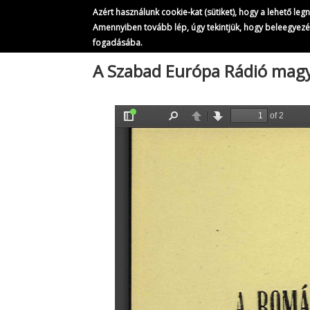
Azért használunk cookie-kat (sütiket), hogy a lehető le
Amennyiben tovább lép, úgy tekintjük, hogy beleegyez
fogadásába.
Ugrás
A Szabad Európa Rádió magya
a
tartalomra