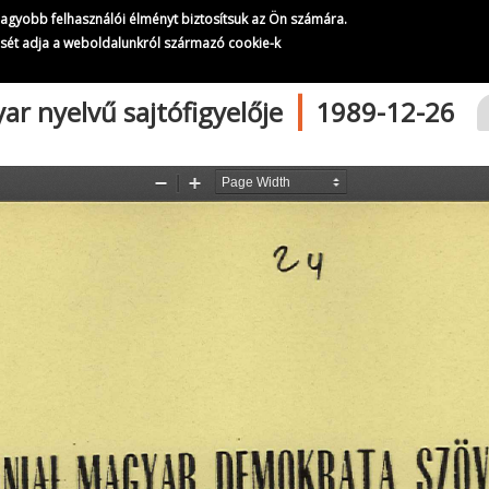
A Szabad Európa Rádió magyar nyelvű sajtófigyelője
gnagyobb felhasználói élményt biztosítsuk az Ön számára.
359/
364
ését adja a weboldalunkról származó cookie-k
|
r nyelvű sajtófigyelője
1989-12-26