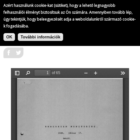
A Kossuth Rádió adásainak átirata
Azért használunk cookie-kat (sütiket), hogy a lehető legnagyobb
198/
365
felhasználói élményt biztosítsuk az Ön számára. Amennyiben tovább lép,
úgy tekintjük, hogy beleegyezését adja a weboldalunkról származó cookie-
k fogadásába.
|
Ugrás
A Kossuth Rádió adásainak átirata
a
OK
További információk
1989-07-17
tartalomra