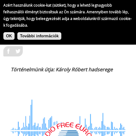
A Szabad Európa Rádió műsorai
Azért használunk cookie-kat (sütiket), hogy a lehető legnagyobb
59/
93
felhasználói élményt biztosítsuk az Ön számára. Amennyiben tovább lép,
úgy tekintjük, hogy beleegyezését adja a weboldalunkról származó cookie-
k fogadásába.
|
Ugrás
A Szabad Európa Rádió műsorai
a
OK
További információk
1989-07-30
tartalomra
Történelmünk útja: Károly Róbert hadserege