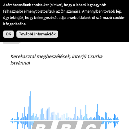
A BBC rádióműsorai
Azért használunk cookie-kat (sütiket), hogy a lehető legnagyobb
175/
228
felhasználói élményt biztosítsuk az Ön számára. Amennyiben tovább lép,
úgy tekintjük, hogy beleegyezését adja a weboldalunkról származó cookie-
k fogadásába.
|
Ugrás
A BBC rádióműsorai
1989-08-15
a
OK
További információk
tartalomra
Kerekasztal megbeszélések, interjú Csurka
Istvánnal