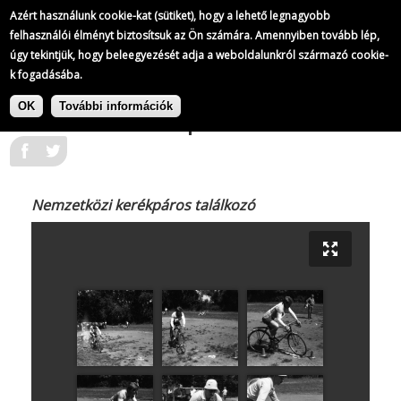
Magyar Rendőr fotóarchívum
Azért használunk cookie-kat (sütiket), hogy a lehető legnagyobb
10/
39
felhasználói élményt biztosítsuk az Ön számára. Amennyiben tovább lép,
úgy tekintjük, hogy beleegyezését adja a weboldalunkról származó cookie-
k fogadásába.
|
Ugrás
Magyar Rendőr fotóarchívum
a
OK
További információk
Nemzetközi kerékpáros találkozó
tartalomra
Nemzetközi kerékpáros találkozó