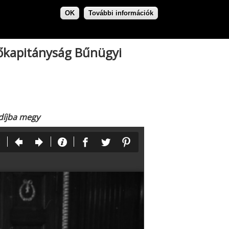
OK
További információk
főkapitányság Bűnügyi
díjba megy