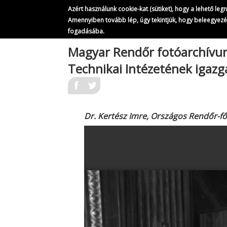
Azért használunk cookie-kat (sütiket), hogy a lehető le
Amennyiben tovább lép, úgy tekintjük, hogy beleegyez
fogadásába.
Ugrás
Magyar Rendőr fotóarchív
a
Technikai Intézetének igaz
tartalomra
Dr. Kertész Imre, Országos Rendőr-f