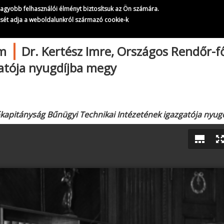
Magyar Rendőr fotóarchívum
gnagyobb felhasználói élményt biztosítsuk az Ön számára.
36/
39
ését adja a weboldalunkról származó cookie-k
|
um
Dr. Kertész Imre, Országos Rendőr-
gatója nyugdíjba megy
őkapitányság Bűnügyi Technikai Intézetének igazgatója nyug