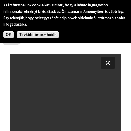
Europeana 1989
Azért használunk cookie-kat (sütiket), hogy a lehető legnagyobb
15/
16
felhasználói élményt biztosítsuk az Ön számára. Amennyiben tovább lép,
úgy tekintjük, hogy beleegyezését adja a weboldalunkról származó cookie-
k fogadásába.
|
Ugrás
Europeana 1989
Rumpf János
a
OK
További információk
tartalomra