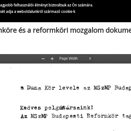
MSZMP Budapesti Reformköre és a reformköri mozgalom dokumen
gnagyobb felhasználói élményt biztosítsuk az Ön számára.
49/
158
ését adja a weboldalunkról származó cookie-k
mköre és a reformköri mozgalom doku