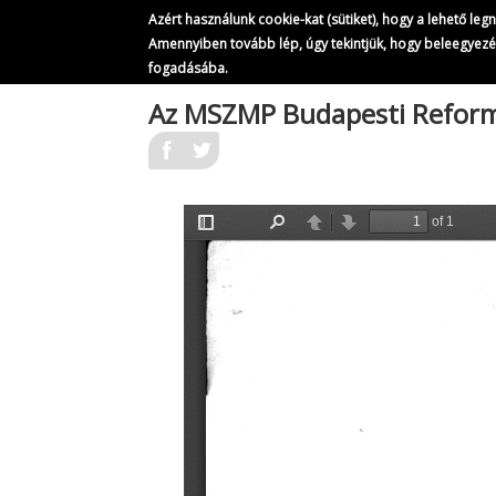
Az 
Azért használunk cookie-kat (sütiket), hogy a lehető le
Amennyiben tovább lép, úgy tekintjük, hogy beleegyez
fogadásába.
Ugrás
Az MSZMP Budapesti Refor
a
tartalomra