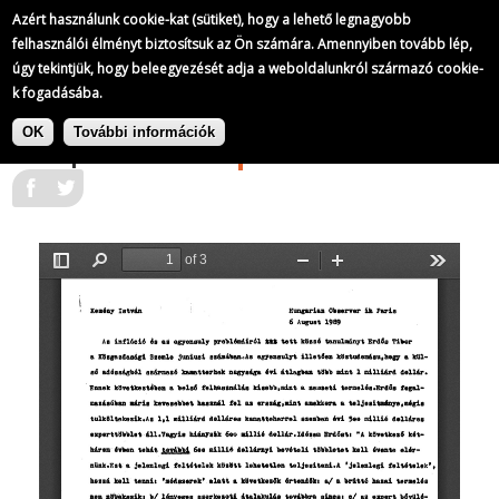
Kemény István műsorai a Szabad Európa Rádióban
Azért használunk cookie-kat (sütiket), hogy a lehető legnagyobb
43/
77
felhasználói élményt biztosítsuk az Ön számára. Amennyiben tovább lép,
úgy tekintjük, hogy beleegyezését adja a weboldalunkról származó cookie-
k fogadásába.
Ugrás
Kemény István műsorai a Szabad
a
|
OK
További információk
Európa Rádióban
1989-08-06
tartalomra