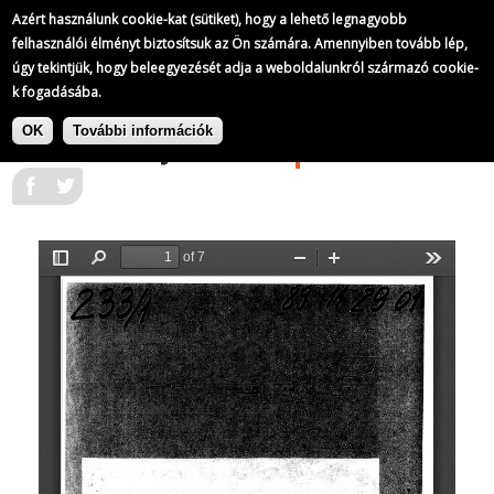
Az állambiztonság Napi Operatív Információs Jelentései
Azért használunk cookie-kat (sütiket), hogy a lehető legnagyobb
233/
252
felhasználói élményt biztosítsuk az Ön számára. Amennyiben tovább lép,
úgy tekintjük, hogy beleegyezését adja a weboldalunkról származó cookie-
k fogadásába.
Ugrás
Az állambiztonság Napi Operatív
a
|
OK
További információk
Információs Jelentései
1989-11-29
tartalomra