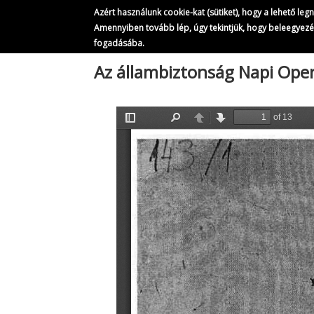
Azért használunk cookie-kat (sütiket), hogy a lehető le
Amennyiben tovább lép, úgy tekintjük, hogy beleegyez
fogadásába.
Ugrás
Az állambiztonság Napi Oper
a
tartalomra