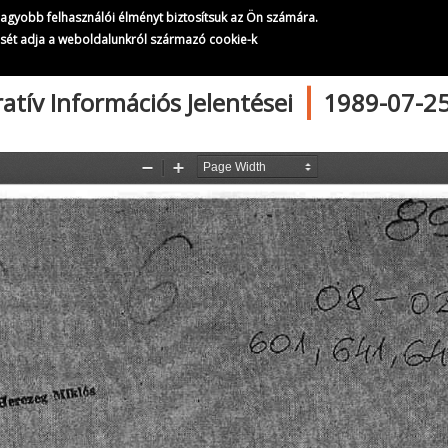
Az állambiztonság Napi Operatív Információs Jelentései
gnagyobb felhasználói élményt biztosítsuk az Ön számára.
143/
252
ését adja a weboldalunkról származó cookie-k
|
atív Információs Jelentései
1989-07-2