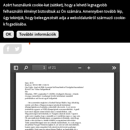
A Szabad Európa Rádió adásainak átirata
Azért használunk cookie-kat (sütiket), hogy a lehető legnagyobb
248/
321
felhasználói élményt biztosítsuk az Ön számára. Amennyiben tovább lép,
úgy tekintjük, hogy beleegyezését adja a weboldalunkról származó cookie-
k fogadásába.
Ugrás
A Szabad Európa Rádió adásainak
a
|
OK
További információk
átirata
1989-09-09
tartalomra