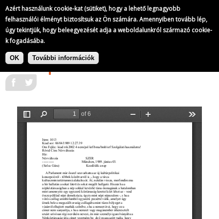
A Szabad Európa Rádió adásainak átirata
Azért használunk cookie-kat (sütiket), hogy a lehető legnagyobb
151/
321
felhasználói élményt biztosítsuk az Ön számára. Amennyiben tovább lép,
úgy tekintjük, hogy beleegyezését adja a weboldalunkról származó cookie-
k fogadásába.
Ugrás
A Szabad Európa Rádió adásainak
a
|
OK
További információk
átirata
1989-06-03
tartalomra