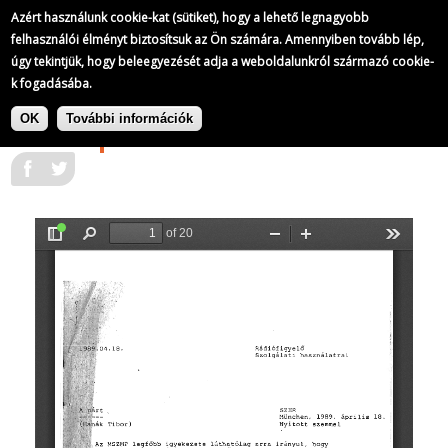
A Szabad Európa Rádió adásainak átirata
Azért használunk cookie-kat (sütiket), hogy a lehető legnagyobb
107/
321
felhasználói élményt biztosítsuk az Ön számára. Amennyiben tovább lép,
úgy tekintjük, hogy beleegyezését adja a weboldalunkról származó cookie-
k fogadásába.
Ugrás
A Szabad Európa Rádió adásainak
a
|
OK
További információk
átirata
1989-04-18
tartalomra