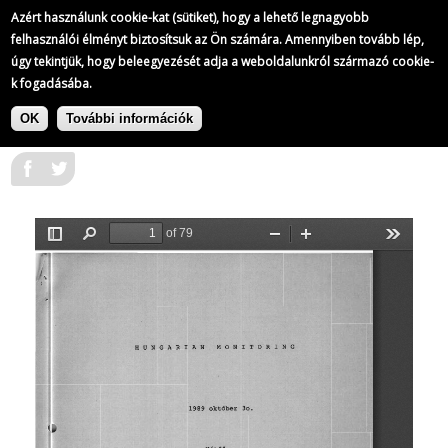
A Kossuth Rádió adásainak átirata
Azért használunk cookie-kat (sütiket), hogy a lehető legnagyobb
303/
365
felhasználói élményt biztosítsuk az Ön számára. Amennyiben tovább lép,
úgy tekintjük, hogy beleegyezését adja a weboldalunkról származó cookie-
k fogadásába.
|
Ugrás
A Kossuth Rádió adásainak átirata
a
OK
További információk
1989-10-30
tartalomra