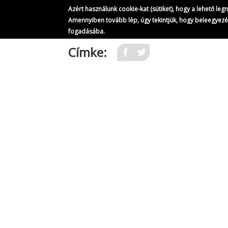
Azért használunk cookie-kat (sütiket), hogy a lehető le
Amennyiben tovább lép, úgy tekintjük, hogy beleegyez
fogadásába.
Ugrás
Címke:
a
tartalomra