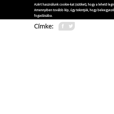
Azért használunk cookie-kat (sütiket), hogy a lehető le
Amennyiben tovább lép, úgy tekintjük, hogy beleegyez
fogadásába.
Ugrás
Címke:
a
tartalomra