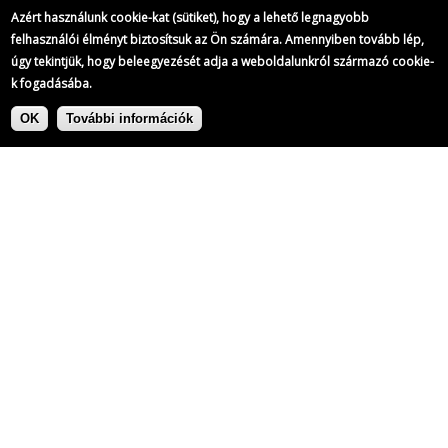
Azért használunk cookie-kat (sütiket), hogy a lehető legnagyobb
felhasználói élményt biztosítsuk az Ön számára. Amennyiben tovább lép,
úgy tekintjük, hogy beleegyezését adja a weboldalunkról származó cookie-
k fogadásába.
Ugrás
Címke:
a
OK
További információk
tartalomra