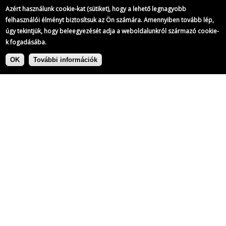
Azért használunk cookie-kat (sütiket), hogy a lehető legnagyobb
felhasználói élményt biztosítsuk az Ön számára. Amennyiben tovább lép,
úgy tekintjük, hogy beleegyezését adja a weboldalunkról származó cookie-
k fogadásába.
Ugrás
Címke:
a
OK
További információk
tartalomra