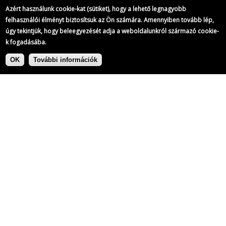
Azért használunk cookie-kat (sütiket), hogy a lehető legnagyobb
felhasználói élményt biztosítsuk az Ön számára. Amennyiben tovább lép,
úgy tekintjük, hogy beleegyezését adja a weboldalunkról származó cookie-
k fogadásába.
Ugrás
Címke:
a
OK
További információk
tartalomra