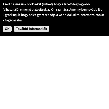
Azért használunk cookie-kat (sütiket), hogy a lehető legnagyobb
felhasználói élményt biztosítsuk az Ön számára. Amennyiben tovább lép,
úgy tekintjük, hogy beleegyezését adja a weboldalunkról származó cookie-
k fogadásába.
Ugrás
Címke:
a
OK
További információk
tartalomra