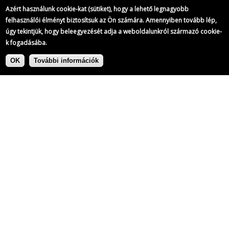
Azért használunk cookie-kat (sütiket), hogy a lehető legnagyobb
felhasználói élményt biztosítsuk az Ön számára. Amennyiben tovább lép,
úgy tekintjük, hogy beleegyezését adja a weboldalunkról származó cookie-
k fogadásába.
Ugrás
Címke:
a
OK
További információk
tartalomra