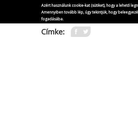
Azért használunk cookie-kat (sütiket), hogy a lehető le
Amennyiben tovább lép, úgy tekintjük, hogy beleegyez
fogadásába.
Ugrás
Címke:
a
tartalomra