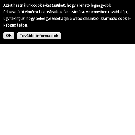
Azért használunk cookie-kat (sütiket), hogy a lehető legnagyobb
felhasználói élményt biztosítsuk az Ön számára. Amennyiben tovább lép,
úgy tekintjük, hogy beleegyezését adja a weboldalunkról származó cookie-
k fogadásába.
Ugrás
Címke:
a
OK
További információk
tartalomra