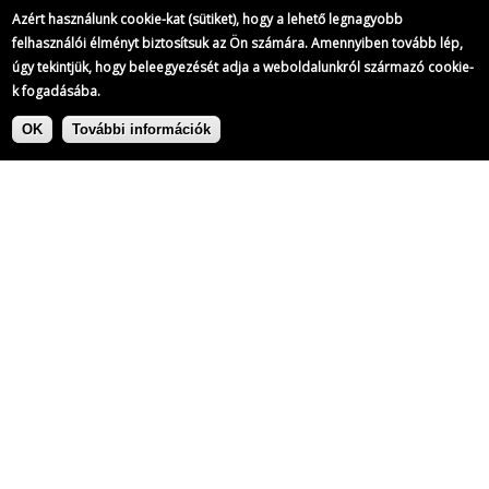
Azért használunk cookie-kat (sütiket), hogy a lehető legnagyobb
felhasználói élményt biztosítsuk az Ön számára. Amennyiben tovább lép,
úgy tekintjük, hogy beleegyezését adja a weboldalunkról származó cookie-
k fogadásába.
Ugrás
Címke:
a
OK
További információk
tartalomra