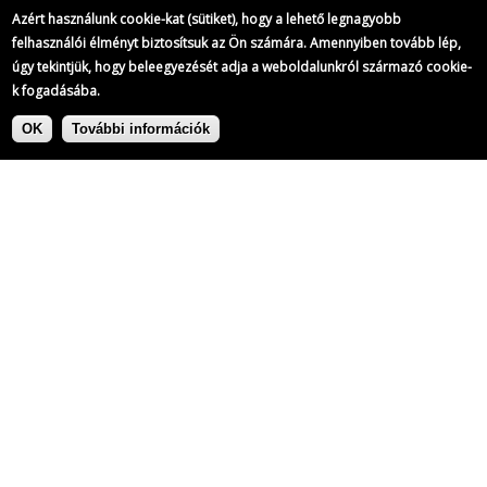
Azért használunk cookie-kat (sütiket), hogy a lehető legnagyobb
felhasználói élményt biztosítsuk az Ön számára. Amennyiben tovább lép,
úgy tekintjük, hogy beleegyezését adja a weboldalunkról származó cookie-
k fogadásába.
Ugrás
Címke:
a
OK
További információk
tartalomra