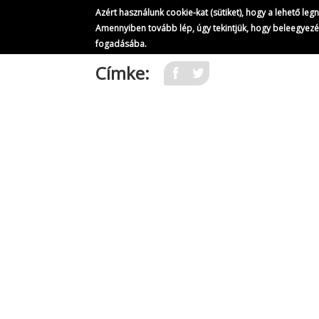
Azért használunk cookie-kat (sütiket), hogy a lehető le
Amennyiben tovább lép, úgy tekintjük, hogy beleegyez
fogadásába.
Ugrás
Címke:
a
tartalomra