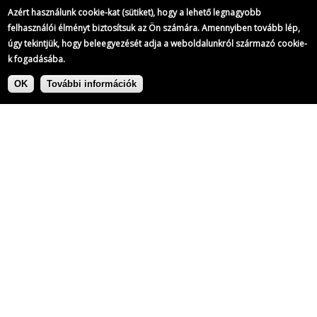
Azért használunk cookie-kat (sütiket), hogy a lehető legnagyobb
felhasználói élményt biztosítsuk az Ön számára. Amennyiben tovább lép,
úgy tekintjük, hogy beleegyezését adja a weboldalunkról származó cookie-
k fogadásába.
Ugrás
Címke:
a
OK
További információk
tartalomra