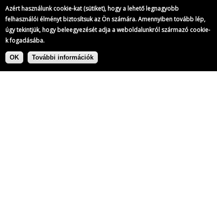
Azért használunk cookie-kat (sütiket), hogy a lehető legnagyobb
felhasználói élményt biztosítsuk az Ön számára. Amennyiben tovább lép,
úgy tekintjük, hogy beleegyezését adja a weboldalunkról származó cookie-
k fogadásába.
Ugrás
Címke:
a
OK
További információk
tartalomra