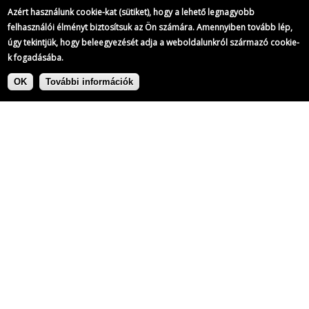
Azért használunk cookie-kat (sütiket), hogy a lehető legnagyobb
felhasználói élményt biztosítsuk az Ön számára. Amennyiben tovább lép,
úgy tekintjük, hogy beleegyezését adja a weboldalunkról származó cookie-
k fogadásába.
Ugrás
Címke:
a
OK
További információk
tartalomra