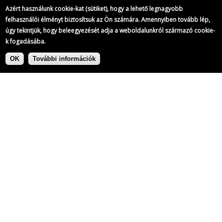
Azért használunk cookie-kat (sütiket), hogy a lehető legnagyobb
felhasználói élményt biztosítsuk az Ön számára. Amennyiben tovább lép,
úgy tekintjük, hogy beleegyezését adja a weboldalunkról származó cookie-
k fogadásába.
Ugrás
Címke:
a
OK
További információk
tartalomra