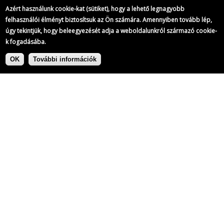
Azért használunk cookie-kat (sütiket), hogy a lehető legnagyobb
felhasználói élményt biztosítsuk az Ön számára. Amennyiben tovább lép,
úgy tekintjük, hogy beleegyezését adja a weboldalunkról származó cookie-
k fogadásába.
Ugrás
Címke:
a
OK
További információk
tartalomra