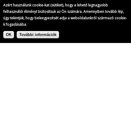
Azért használunk cookie-kat (sütiket), hogy a lehető legnagyobb
felhasználói élményt biztosítsuk az Ön számára. Amennyiben tovább lép,
úgy tekintjük, hogy beleegyezését adja a weboldalunkról származó cookie-
k fogadásába.
Ugrás
Címke:
a
OK
További információk
tartalomra