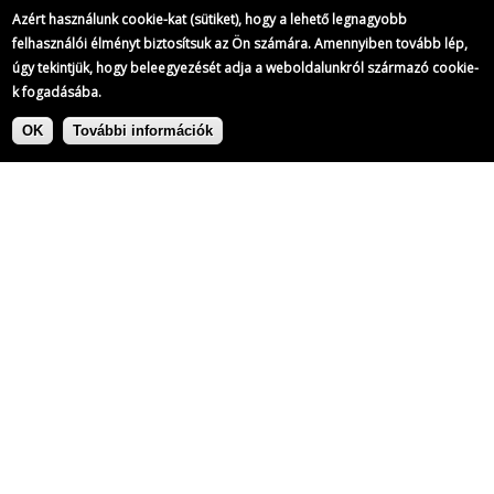
Azért használunk cookie-kat (sütiket), hogy a lehető legnagyobb
felhasználói élményt biztosítsuk az Ön számára. Amennyiben tovább lép,
úgy tekintjük, hogy beleegyezését adja a weboldalunkról származó cookie-
k fogadásába.
Ugrás
Címke:
a
OK
További információk
tartalomra