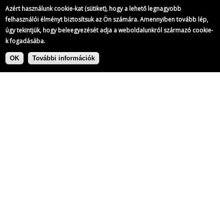
Azért használunk cookie-kat (sütiket), hogy a lehető legnagyobb
felhasználói élményt biztosítsuk az Ön számára. Amennyiben tovább lép,
úgy tekintjük, hogy beleegyezését adja a weboldalunkról származó cookie-
k fogadásába.
Ugrás
Címke:
a
OK
További információk
tartalomra