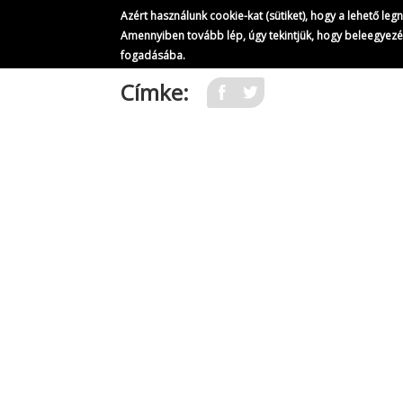
Azért használunk cookie-kat (sütiket), hogy a lehető le
Amennyiben tovább lép, úgy tekintjük, hogy beleegyez
fogadásába.
Ugrás
Címke:
a
tartalomra